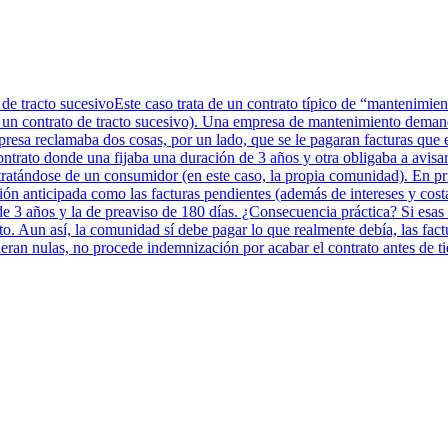
 de tracto sucesivoEste caso trata de un contrato típico de “mantenimi
a un contrato de tracto sucesivo). Una empresa de mantenimiento deman
presa reclamaba dos cosas, por un lado, que se le pagaran facturas que 
ontrato donde una fijaba una duración de 3 años y otra obligaba a avisar
ratándose de un consumidor (en este caso, la propia comunidad). En prim
ión anticipada como las facturas pendientes (además de intereses y cos
 de 3 años y la de preaviso de 180 días. ¿Consecuencia práctica? Si esas
o. Aun así, la comunidad sí debe pagar lo que realmente debía, las fac
deran nulas, no procede indemnización por acabar el contrato antes de t