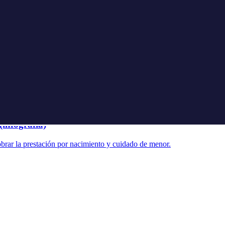
 diferencia entre la cuota no ingresada por el socio y la cuota satisfech
infografía)
brar la prestación por nacimiento y cuidado de menor.