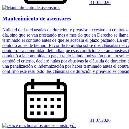
31.07.2026
Mantenimiento de ascensores
Nulidad de las cláusulas de duración y preaviso excesivo en contratos
día, sino que se van prestando mes a mes (lo que en Derecho se llam
terminado el contrato antes de que se acabara el plazo pactado. La em
contrato antes de tiempo. El conflicto giraba sobre dos cláusulas del c
contrato. La comunidad defendía que esas condiciones eran abusivas t
condenó a la comunidad a pagar tanto la indemnización por la resoluc
cambió el criterio, declaró nulas por abusivas la cláusula de duración
una penalización o indemnización por haber terminado antes el contrat
confirmó este resultado, las cláusulas de duración y preaviso se consi
31.07.2026