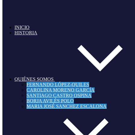
- Evaluación de Proyectos.
- Valoración de Empresas.
- Planes de Negocio y Viabilidad.
- Estrategia de Negocio y Marketing
INICIO
HISTORIA
Inversiones inmobiliarias internacionales
Somos una compañía especializada en el mercado inmobiliario internacional y
Ofrecemos asesoría inmobiliaria de primer nivel, con un experimentado grupo de profe
QUIÉNES SOMOS
FERNANDO LÓPEZ-QUILES
CAROLINA MORENO GARCÍA
SANTIAGO CASTRO OSPINA
BORJA AVILÉS POLO
MARIA JOSÉ SANCHEZ ESCALONA