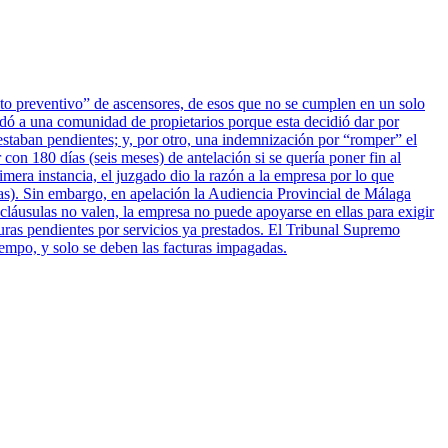
ento preventivo” de ascensores, de esos que no se cumplen en un solo
dó a una comunidad de propietarios porque esta decidió dar por
estaban pendientes; y, por otro, una indemnización por “romper” el
 con 180 días (seis meses) de antelación si se quería poner fin al
era instancia, el juzgado dio la razón a la empresa por lo que
tas). Sin embargo, en apelación la Audiencia Provincial de Málaga
 cláusulas no valen, la empresa no puede apoyarse en ellas para exigir
turas pendientes por servicios ya prestados. El Tribunal Supremo
iempo, y solo se deben las facturas impagadas.