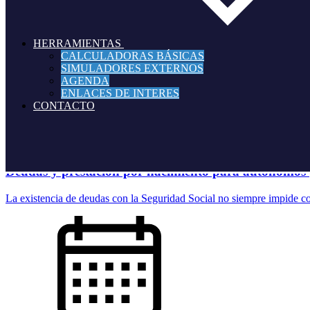
La sanción por tener una sociedad instrumental debe calcularse sobre la
HERRAMIENTAS
CALCULADORAS BÁSICAS
SIMULADORES EXTERNOS
AGENDA
ENLACES DE INTERES
CONTACTO
03.08.2026
Deudas y prestación por nacimiento para autónomos (
La existencia de deudas con la Seguridad Social no siempre impide co