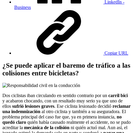
LinkedIn -
Business
Copiar URL
¿Se puede aplicar el baremo de tráfico a las
colisiones entre bicicletas?
Dos ciclistas iban circulando en sentido contrario por un
carril bici
y acabaron chocando, con un resultado muy serio ya que uno de
ellos
sufrió lesiones graves
. Ese ciclista lesionado decidió
reclamar
una indemnización
al otro ciclista y también a su aseguradora. El
problema principal del caso fue que, ya en primera instancia,
no
quedó claro
quién había causado realmente el accidente, no se pudo
acreditar la
mecánica de la colisión
ni quién actuó mal. Aun así, el
juzgado estimó la demanda solo en parte y condenó a
pagar una