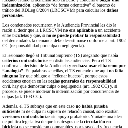
indemnización
, aplicando “de forma orientativa” el baremo de
tráfico del RDLeg 8/2004 (LRCSCVM) para calcular los
daños
personales
.
Los condenados recurrieron y la Audiencia Provincial les dio la
razón al decir que la LRCSCVM
no era aplicable
a un accidente
entre bicicletas y que, si
no se puede probar la responsabilidad
del demandado, la demanda debe desestimarse conforme al art. 1902
CC (responsabilidad por culpa o negligencia).
El lesionado llegó al Tribunal Supremo (TS) alegando que había
criterios contradictorios
en distintas audiencias. Pero el TS
confirma la decisión de la Audiencia y
rechaza usar el baremo por
“analogía”
. En palabras sencillas, el TS entiende que aquí
no falta
ninguna ley
que obligue a “rellenar huecos”, porque estos
accidentes encajan en las
reglas generales de responsabilidad
civil, hay que demostrar culpa o negligencia (art. 1902 CC) y, si
procede, se puede moderar la indemnización por concurrencia de
culpas (art. 1103 CC).
Además, el TS subraya que en este caso
no había prueba
suficiente
ni de culpa ni siquiera de relación causal, solo existían
versiones contradictorias
sin apoyo probatorio. Y añade una idea
de política legislativa de que los riesgos de la
circulación en
bicicleta
no se consideran comparables, por gravedad y frecuencia,