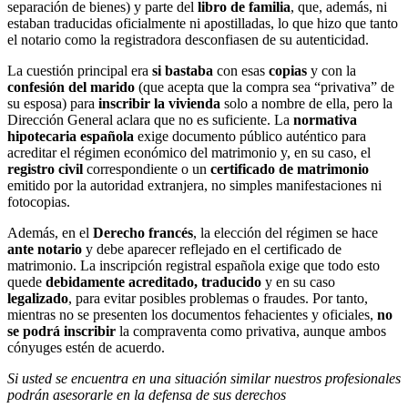
separación de bienes) y parte del
libro de familia
, que, además, ni
estaban traducidas oficialmente ni apostilladas, lo que hizo que tanto
el notario como la registradora desconfiasen de su autenticidad.
La cuestión principal era
si bastaba
con esas
copias
y con la
confesión del marido
(que acepta que la compra sea “privativa” de
su esposa) para
inscribir la vivienda
solo a nombre de ella, pero la
Dirección General aclara que no es suficiente. La
normativa
hipotecaria española
exige documento público auténtico para
acreditar el régimen económico del matrimonio y, en su caso, el
registro civil
correspondiente o un
certificado de matrimonio
emitido por la autoridad extranjera, no simples manifestaciones ni
fotocopias.
Además, en el
Derecho francés
, la elección del régimen se hace
ante notario
y debe aparecer reflejado en el certificado de
matrimonio. La inscripción registral española exige que todo esto
quede
debidamente acreditado, traducido
y en su caso
legalizado
, para evitar posibles problemas o fraudes. Por tanto,
mientras no se presenten los documentos fehacientes y oficiales,
no
se podrá inscribir
la compraventa como privativa, aunque ambos
cónyuges estén de acuerdo.
Si usted se encuentra en una situación similar nuestros profesionales
podrán asesorarle en la defensa de sus derechos