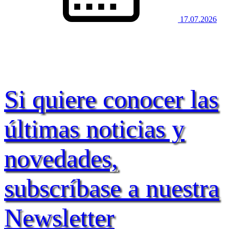
17.07.2026
Si quiere conocer las
últimas noticias y
novedades,
subscríbase a nuestra
Newsletter